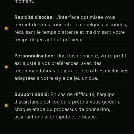
moment.
Rapidité d'accès:
L'interface optimisée vous
permet de vous connecter en quelques secondes,
réduisant le temps d'attente et maximisant votre
temps de jeu actif et précieux.
Personnalisation:
Une fois connecté, votre profil
est ajusté à vos préférences, avec des
recommandations de jeux et des offres exclusives
adaptées à votre style de jeu unique.
Support dédié:
En cas de difficulté, l'équipe
d'assistance est toujours prête à vous guider à
chaque étape du processus de connexion,
assurant une aide rapide et efficace.