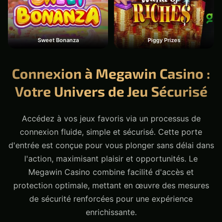
Sweet Bonanza
Piggy Prizes
Connexion à Megawin Casino :
Votre Univers de Jeu Sécurisé
Accédez à vos jeux favoris via un processus de
connexion fluide, simple et sécurisé. Cette porte
d'entrée est conçue pour vous plonger sans délai dans
l'action, maximisant plaisir et opportunités. Le
Megawin Casino combine facilité d'accès et
protection optimale, mettant en œuvre des mesures
de sécurité renforcées pour une expérience
enrichissante.