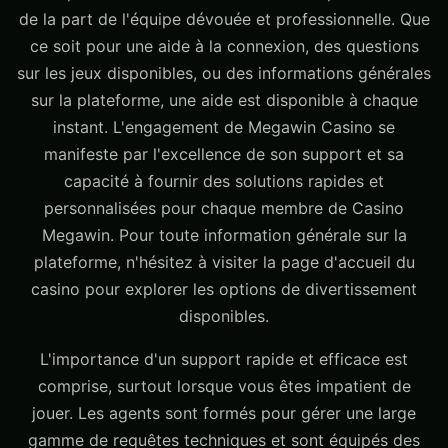
de la part de l'équipe dévouée et professionnelle. Que
ce soit pour une aide à la connexion, des questions
sur les jeux disponibles, ou des informations générales
sur la plateforme, une aide est disponible à chaque
instant. L'engagement de Megawin Casino se
manifeste par l'excellence de son support et sa
capacité à fournir des solutions rapides et
personnalisées pour chaque membre de Casino
Megawin. Pour toute information générale sur la
plateforme, n'hésitez à visiter la page d'accueil du
casino pour explorer les options de divertissement
disponibles.
L'importance d'un support rapide et efficace est
comprise, surtout lorsque vous êtes impatient de
jouer. Les agents sont formés pour gérer une large
gamme de requêtes techniques et sont équipés des