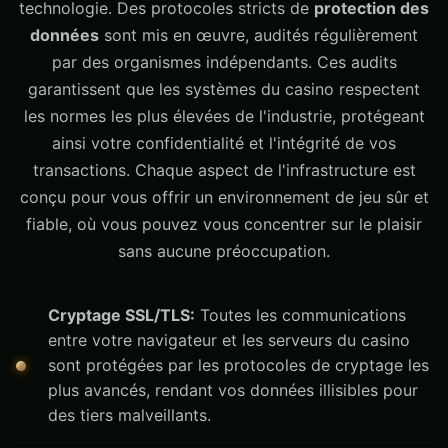
technologie. Des protocoles stricts de
protection des
données
sont mis en œuvre, audités régulièrement
par des organismes indépendants. Ces audits
garantissent que les systèmes du casino respectent
les normes les plus élevées de l'industrie, protégeant
ainsi votre confidentialité et l'intégrité de vos
transactions. Chaque aspect de l'infrastructure est
conçu pour vous offrir un environnement de jeu sûr et
fiable, où vous pouvez vous concentrer sur le plaisir
sans aucune préoccupation.
Cryptage SSL/TLS:
Toutes les communications
entre votre navigateur et les serveurs du casino
sont protégées par les protocoles de cryptage les
plus avancés, rendant vos données illisibles pour
des tiers malveillants.