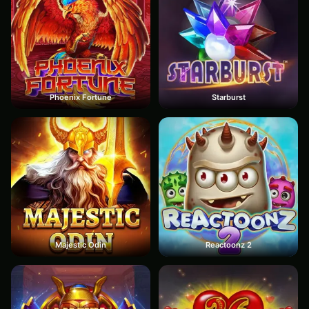
Phoenix Fortune
Starburst
Majestic Odin
Reactoonz 2