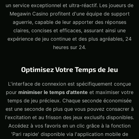
un service exceptionnel et ultra-réactif. Les joueurs de
Megawin Casino profitent d'une équipe de support
aguerrie, capable de leur apporter des réponses
claires, concises et efficaces, assurant ainsi une
expérience de jeu continue et des plus agréables, 24
heures sur 24.
Optimisez Votre Temps de Jeu
L'interface de connexion est spécifiquement conçue
pour
minimiser le temps d'attente
et maximiser votre
temps de jeu précieux. Chaque seconde économisée
est une seconde de plus que vous pouvez consacrer à
l'excitation et au frisson des jeux exclusifs disponibles.
Accédez à vos favoris en un clic grâce à la fonction
'Pari rapide' disponible via l'application mobile de