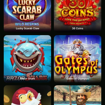
Lucky Scarab Claw
36 Coins
Razor Shark
Gates of Olympus