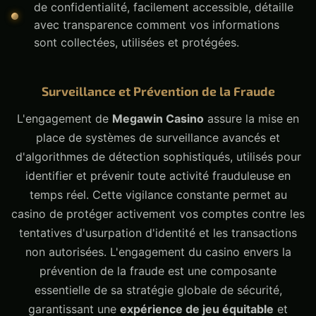
de confidentialité, facilement accessible, détaille
avec transparence comment vos informations
sont collectées, utilisées et protégées.
Surveillance et Prévention de la Fraude
L'engagement de
Megawin Casino
assure la mise en
place de systèmes de surveillance avancés et
d'algorithmes de détection sophistiqués, utilisés pour
identifier et prévenir toute activité frauduleuse en
temps réel. Cette vigilance constante permet au
casino de protéger activement vos comptes contre les
tentatives d'usurpation d'identité et les transactions
non autorisées. L'engagement du casino envers la
prévention de la fraude est une composante
essentielle de sa stratégie globale de sécurité,
garantissant une
expérience de jeu équitable
et