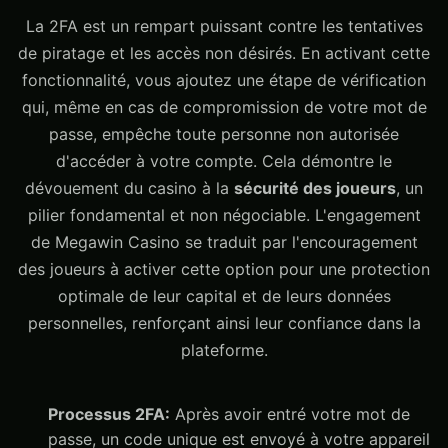
La 2FA est un rempart puissant contre les tentatives
de piratage et les accès non désirés. En activant cette
fonctionnalité, vous ajoutez une étape de vérification
qui, même en cas de compromission de votre mot de
passe, empêche toute personne non autorisée
d'accéder à votre compte. Cela démontre le
dévouement du casino à la
sécurité des joueurs
, un
pilier fondamental et non négociable. L'engagement
de Megawin Casino se traduit par l'encouragement
des joueurs à activer cette option pour une protection
optimale de leur capital et de leurs données
personnelles, renforçant ainsi leur confiance dans la
plateforme.
Processus 2FA:
Après avoir entré votre mot de
passe, un code unique est envoyé à votre appareil