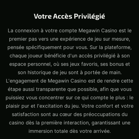
Votre Accès Privilégié
La connexion à votre compte Megawin Casino est le
premier pas vers une expérience de jeu sur mesure,
pensée spécifiquement pour vous. Sur la plateforme,
chaque joueur bénéficie d'un accès privilégié à son
espace personnel, où ses jeux favoris, ses bonus et
son historique de jeu sont à portée de main.
L'engagement de Megawin Casino est de rendre cette
étape aussi transparente que possible, afin que vous
puissiez vous concentrer sur ce qui compte le plus : le
plaisir pur et l'excitation du jeu. Votre confort et votre
satisfaction sont au cœur des préoccupations du
casino dès la première interaction, garantissant une
immersion totale dès votre arrivée.