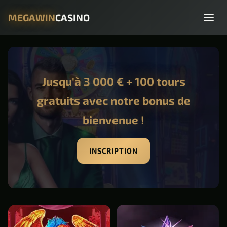
MEGAWIN
CASINO
Jusqu'à 3 000 € + 100 tours
gratuits avec notre bonus de
bienvenue !
INSCRIPTION