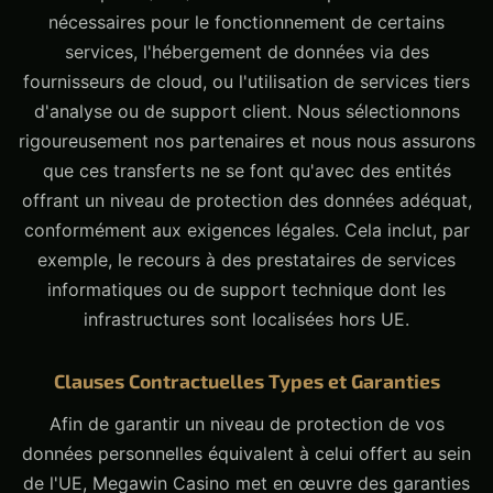
nécessaires pour le fonctionnement de certains
services, l'hébergement de données via des
fournisseurs de cloud, ou l'utilisation de services tiers
d'analyse ou de support client. Nous sélectionnons
rigoureusement nos partenaires et nous nous assurons
que ces transferts ne se font qu'avec des entités
offrant un niveau de protection des données adéquat,
conformément aux exigences légales. Cela inclut, par
exemple, le recours à des prestataires de services
informatiques ou de support technique dont les
infrastructures sont localisées hors UE.
Clauses Contractuelles Types et Garanties
Afin de garantir un niveau de protection de vos
données personnelles équivalent à celui offert au sein
de l'UE, Megawin Casino met en œuvre des garanties