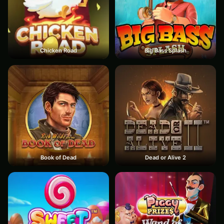
Chicken Road
Big Bass Splash
Book of Dead
Dead or Alive 2