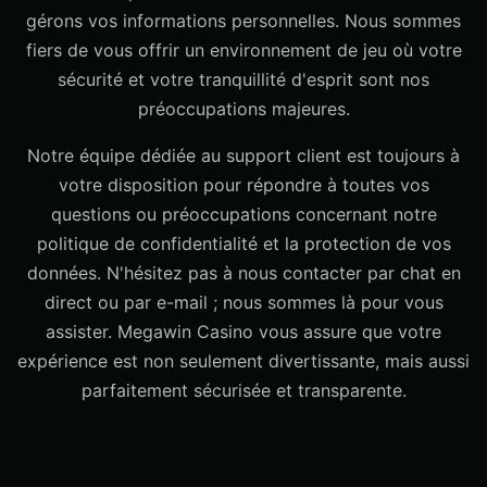
gérons vos informations personnelles. Nous sommes
fiers de vous offrir un environnement de jeu où votre
sécurité et votre tranquillité d'esprit sont nos
préoccupations majeures.
Notre équipe dédiée au support client est toujours à
votre disposition pour répondre à toutes vos
questions ou préoccupations concernant notre
politique de confidentialité et la protection de vos
données. N'hésitez pas à nous contacter par chat en
direct ou par e-mail ; nous sommes là pour vous
assister. Megawin Casino vous assure que votre
expérience est non seulement divertissante, mais aussi
parfaitement sécurisée et transparente.