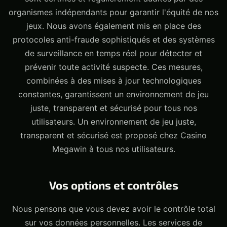
organismes indépendants pour garantir l'équité de nos
jeux. Nous avons également mis en place des
protocoles anti-fraude sophistiqués et des systèmes
de surveillance en temps réel pour détecter et
prévenir toute activité suspecte. Ces mesures,
combinées à des mises à jour technologiques
constantes, garantissent un environnement de jeu
juste, transparent et sécurisé pour tous nos
utilisateurs. Un environnement de jeu juste,
transparent et sécurisé est proposé chez Casino
Megawin à tous nos utilisateurs.
Vos options et contrôles
Nous pensons que vous devez avoir le contrôle total
sur vos données personnelles. Les services de